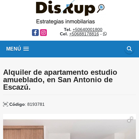
Tel.
+50640001800
Facebook
Instagram
Cel.
+50688178816
-
MENÚ
Alquiler de apartamento estudio
amueblado, en San Antonio de
Escazú.
Código
: 8193781