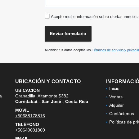
Acepto recibir información sobre ofertas inmobili
Enviar formulario
Al enviar tus datos aceptas los
Términos de servicio y privaci
UBICACIÓN Y CONTACTO
INFORMACI
Inicio
UBICACIÓN
la
Granadilla, Altamonte $382
Ventas
Curridabat - San José - Costa Rica
Alquiler
MÓVIL
Contáctenos
+50688178816
Políticas de pr
TELÉFONO
+50640001800
EMAIL