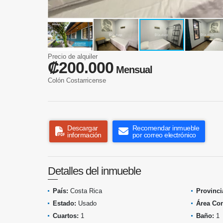
Precio de alquiler
₡200.000
Mensual
Colón Costarricense
Descargar
Recomendar inmueble
información
por correo electrónico
Detalles del inmueble
País:
Costa Rica
Provinci
Estado:
Usado
Área Con
Cuartos:
1
Baño:
1