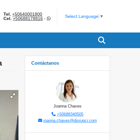
Tel.
+50640001800
am
Select Language
▼
Cel.
+50688178816
-
a
Contáctanos
Joanna Chaves
+50688340505
joanna.chaves@disrupcr.com