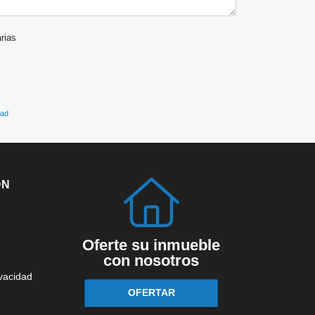
arias
dad
ÓN
Oferte su inmueble
con nosotros
ivacidad
OFERTAR