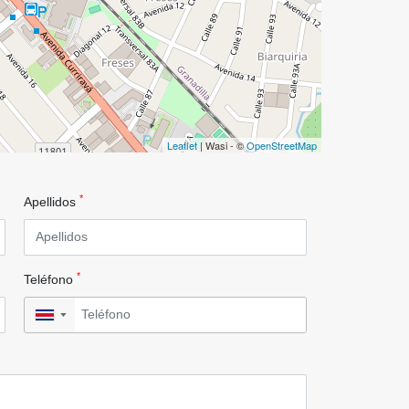
Leaflet
| Wasi - ©
OpenStreetMap
*
Apellidos
*
Teléfono
▼