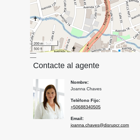
200 m
500 ft
Contacte al agente
Nombre:
Joanna Chaves
Teléfono Fijo:
+50688340505
Email:
joanna.chaves@disrupcr.com