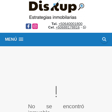
Tel.
+50640001800
Facebook
Instagram
Cel.
+50688178816
-
MENÚ
No se encontró