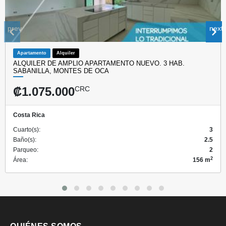
prev
next
Apartamento
Alquiler
ALQUILER DE AMPLIO APARTAMENTO NUEVO. 3 HAB.
SABANILLA, MONTES DE OCA
₡1.075.000
CRC
Costa Rica
Cuarto(s):
3
Baño(s):
2.5
Parqueo:
2
2
Área:
156 m