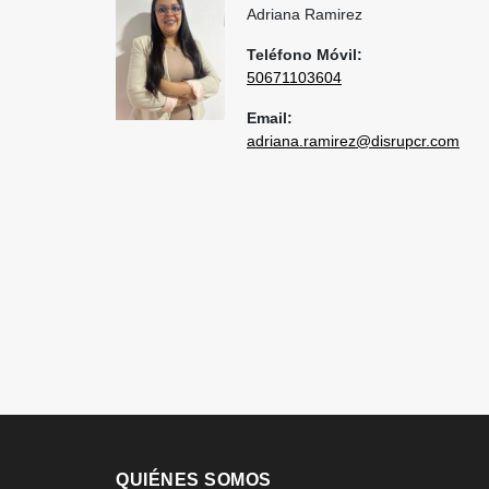
Adriana Ramirez
Teléfono Móvil:
50671103604
Email:
adriana.ramirez@disrupcr.com
QUIÉNES SOMOS