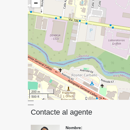
−
200 m
500 ft
Contacte al agente
Nombre: