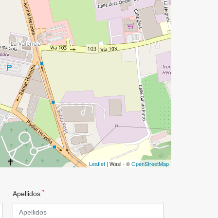
Leaflet
| Wasi - ©
OpenStreetMap
*
Apellidos