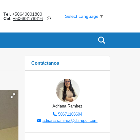
Tel.
+50640001800
am
Select Language
▼
Cel.
+50688178816
-
Contáctanos
Adriana Ramirez
50671103604
adriana.ramirez@disrupcr.com