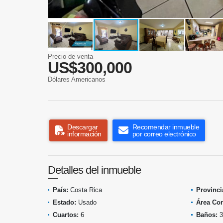
Precio de venta
US$300,000
Dólares Americanos
Descargar
Recomendar inmueble
información
por correo electrónico
Detalles del inmueble
País:
Costa Rica
Provinci
Estado:
Usado
Área Con
Cuartos:
6
Baños:
3