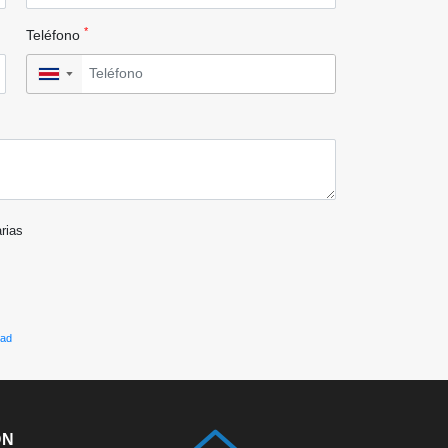
*
Teléfono
▼
arias
dad
ÓN