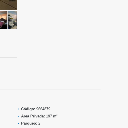
Código:
9664879
Área Privada:
197 m²
Parqueo:
2