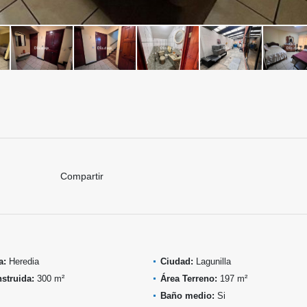
Compartir
a:
Heredia
Ciudad:
Lagunilla
struida:
300 m²
Área Terreno:
197 m²
Baño medio:
Si