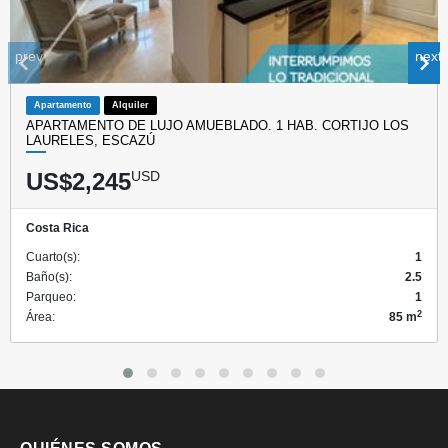
prev
next
Apartamento
Alquiler
APARTAMENTO DE LUJO AMUEBLADO. 1 HAB. CORTIJO LOS
LAURELES, ESCAZÚ
US$2,245
USD
Costa Rica
Cuarto(s):
1
Baño(s):
2.5
Parqueo:
1
2
Área:
85 m