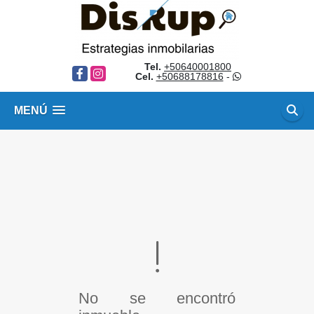
Tel.
+50640001800
Facebook
Instagram
Cel.
+50688178816
-
MENÚ
No se encontró