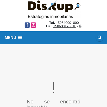
Tel.
+50640001800
Facebook
Instagram
Cel.
+50688178816
-
MENÚ
No se encontró