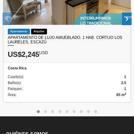
prev
next
Apartamento
Alquiler
APARTAMENTO DE LUJO AMUEBLADO. 1 HAB. CORTIJO LOS
LAURELES, ESCAZÚ
US$2,245
USD
Costa Rica
Cuarto(s):
1
Baño(s):
2.5
Parqueo:
1
2
Área:
85 m