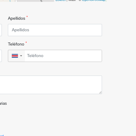
*
Apellidos
*
Teléfono
▼
arias
dad