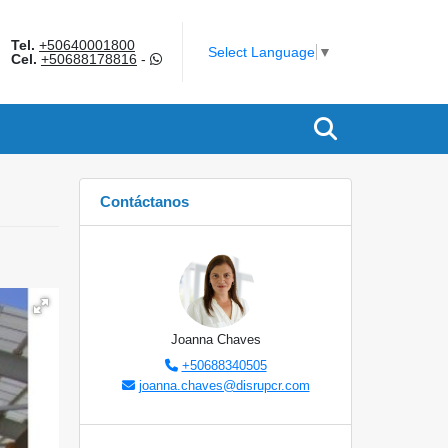
Tel.
+50640001800
am
Select Language
▼
Cel.
+50688178816
-
Contáctanos
Joanna Chaves
+50688340505
joanna.chaves@disrupcr.com