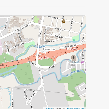
Leaflet
| Wasi - ©
OpenStreetMap