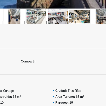
Compartir
a:
Cartago
Ciudad:
Tres Ríos
struida:
63 m²
Área Terreno:
63 m²
10
Parqueo:
29