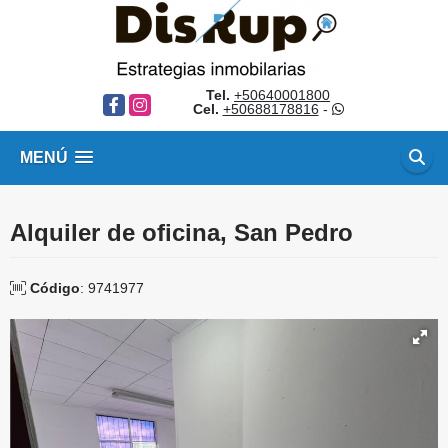
Tel.
+50640001800
Facebook
Instagram
Cel.
+50688178816
-
MENÚ
Alquiler de oficina, San Pedro
Código
: 9741977