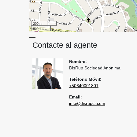
200 m
500 ft
Contacte al agente
Nombre:
DisRup Sociedad Anónima
Teléfono Móvil:
+50640001801
Email:
info@disrupcr.com