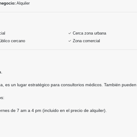
negocio:
Alquiler
ial
Cerca zona urbana
úblico cercano
Zona comercial
a.
a, es un lugar estratégico para consultorios médicos. También pueden c
os:
rnes de 7 am a 4 pm (incluido en el precio de alquiler).