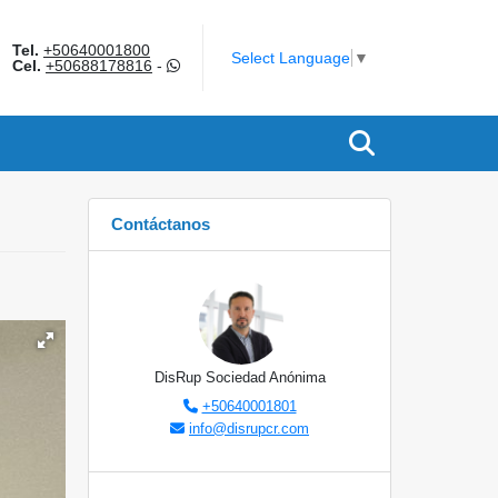
Tel.
+50640001800
am
Select Language
▼
Cel.
+50688178816
-
Contáctanos
DisRup Sociedad Anónima
+50640001801
info@disrupcr.com