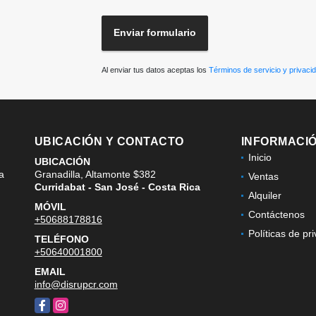
Enviar formulario
Al enviar tus datos aceptas los
Términos de servicio y privaci
UBICACIÓN Y CONTACTO
INFORMACI
Inicio
UBICACIÓN
la
Granadilla, Altamonte $382
Ventas
Curridabat - San José - Costa Rica
Alquiler
MÓVIL
Contáctenos
+50688178816
Políticas de pr
TELÉFONO
+50640001800
EMAIL
info@disrupcr.com
Facebook
Instagram