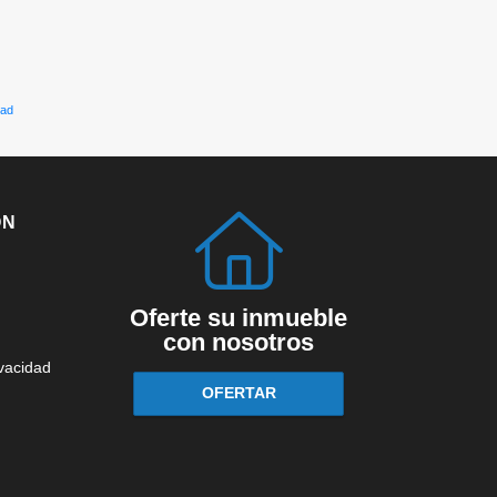
dad
ÓN
Oferte su inmueble
con nosotros
ivacidad
OFERTAR