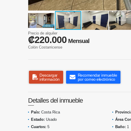
Precio de alquiler
₡220.000
Mensual
Colón Costarricense
Descargar
Recomendar inmueble
información
por correo electrónico
Detalles del inmueble
País:
Costa Rica
Provinci
Estado:
Usado
Área Con
Cuartos:
5
Baño:
1