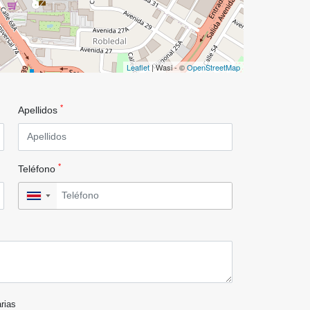
Leaflet
| Wasi - ©
OpenStreetMap
*
Apellidos
*
Teléfono
▼
arias