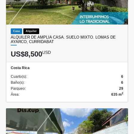
Casa
Alquiler
ALQUILER DE AMPLIA CASA. SUELO MIXTO. LOMAS DE
AYARCO, CURRIDABAT
US$8,500
USD
Costa Rica
Cuarto(s):
6
Baño(s):
6
Parqueo:
29
2
Área:
635 m