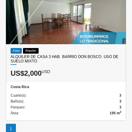
Casa
Alquiler
ALQUILER DE CASA 3 HAB. BARRIO DON BOSCO. USO DE
SUELO MIXTO
US$2,000
USD
Costa Rica
Cuarto(s):
3
Baño(s):
3
Parqueo:
3
2
Área:
195 m
1