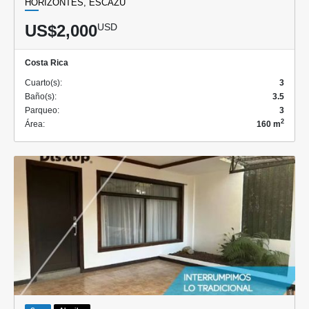
HORIZONTES, ESCAZÚ
US$2,000
USD
Costa Rica
Cuarto(s):
3
Baño(s):
3.5
Parqueo:
3
2
Área:
160 m