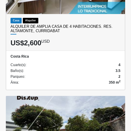
Casa
Alquiler
ALQUILER DE AMPLIA CASA DE 4 HABITACIONES. RES.
ALTAMONTE, CURRIDABAT
US$2,600
USD
Costa Rica
Cuarto(s):
4
Baño(s):
3.5
Parqueo:
2
2
Área:
350 m