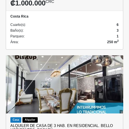
₡1.000.000
CRC
Costa Rica
Cuarto(s):
6
Baño(s):
3
Parqueo:
1
2
Área:
250 m
Casa
Alquiler
ALQUILER DE CASA DE 3 HAB. EN RESIDENCIAL. BELLO