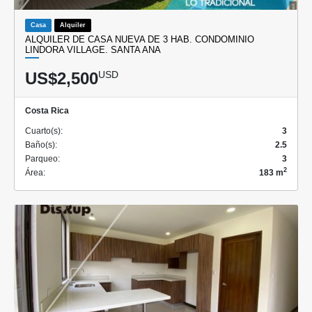
Casa
Alquiler
ALQUILER DE CASA NUEVA DE 3 HAB. CONDOMINIO
LINDORA VILLAGE. SANTA ANA
US$2,500
USD
Costa Rica
Cuarto(s):
3
Baño(s):
2.5
Parqueo:
3
2
Área:
183 m