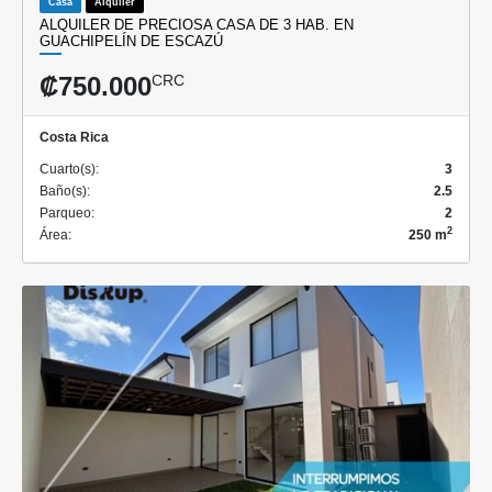
Casa
Alquiler
ALQUILER DE PRECIOSA CASA DE 3 HAB. EN
GUACHIPELÍN DE ESCAZÚ
₡750.000
CRC
Costa Rica
Cuarto(s):
3
Baño(s):
2.5
Parqueo:
2
2
Área:
250 m