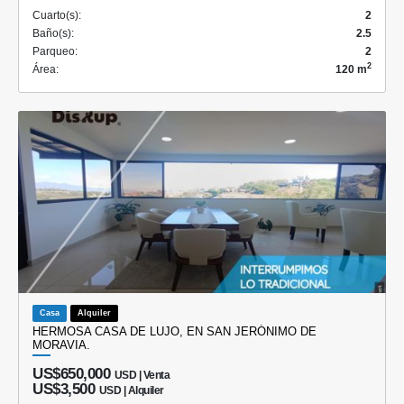
Cuarto(s):
2
Baño(s):
2.5
Parqueo:
2
2
Área:
120 m
Casa
Alquiler
HERMOSA CASA DE LUJO, EN SAN JERÓNIMO DE
MORAVIA.
US$650,000
USD | Venta
US$3,500
USD | Alquiler