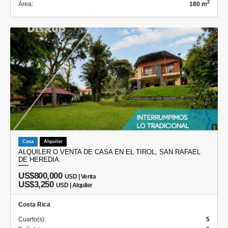
2
Área:
180 m
Casa
Alquiler
ALQUILER O VENTA DE CASA EN EL TIROL, SAN RAFAEL
DE HEREDIA.
US$800,000
USD | Venta
US$3,250
USD | Alquiler
Costa Rica
Cuarto(s):
5