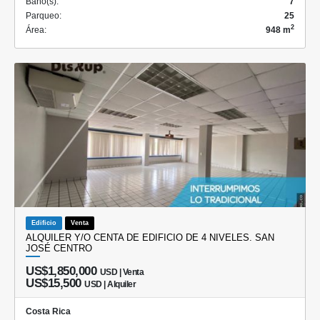
Baño(s):
7
Parqueo:
25
2
Área:
948 m
Edificio
Venta
ALQUILER Y/O CENTA DE EDIFICIO DE 4 NIVELES. SAN
JOSÉ CENTRO
US$1,850,000
USD | Venta
US$15,500
USD | Alquiler
Costa Rica