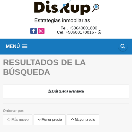
Tel.
+50640001800
Facebook
Instagram
Cel.
+50688178816
-
MENÚ
RESULTADOS DE LA
BÚSQUEDA
Búsqueda avanzada
Ordenar por:
Más nuevo
Menor precio
Mayor precio