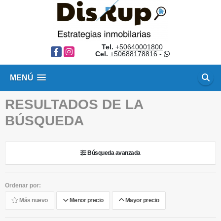
Tel.
+50640001800
Facebook
Instagram
Cel.
+50688178816
-
MENÚ
RESULTADOS DE LA
BÚSQUEDA
Búsqueda avanzada
Ordenar por:
Más nuevo
Menor precio
Mayor precio