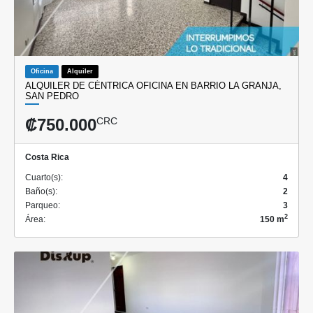
Oficina
Alquiler
ALQUILER DE CÉNTRICA OFICINA EN BARRIO LA GRANJA,
SAN PEDRO
₡750.000
CRC
Costa Rica
Cuarto(s):
4
Baño(s):
2
Parqueo:
3
2
Área:
150 m