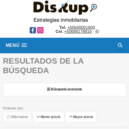
Tel.
+50640001800
Facebook
Instagram
Cel.
+50688178816
-
MENÚ
RESULTADOS DE LA
BÚSQUEDA
Búsqueda avanzada
Ordenar por:
Más nuevo
Menor precio
Mayor precio