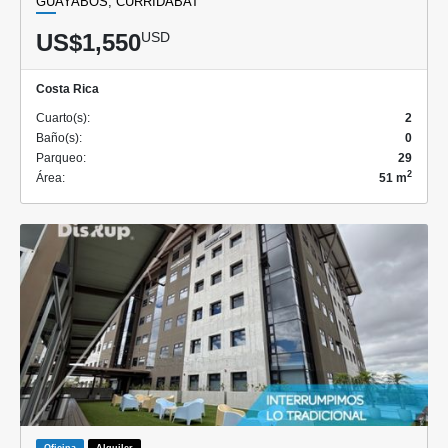
GUAYABOS, CURRIDABAT
US$1,550
USD
Costa Rica
Cuarto(s):
2
Baño(s):
0
Parqueo:
29
2
Área:
51 m
Oficina
Alquiler