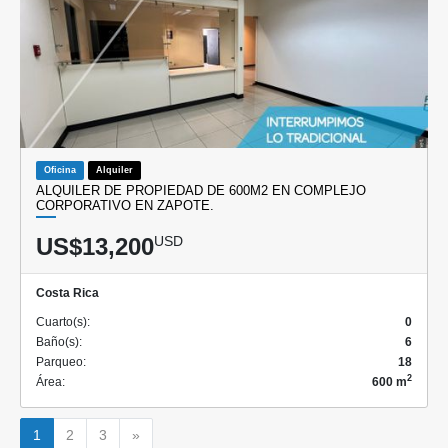
Oficina
Alquiler
ALQUILER DE PROPIEDAD DE 600M2 EN COMPLEJO
CORPORATIVO EN ZAPOTE.
US$13,200
USD
Costa Rica
Cuarto(s):
0
Baño(s):
6
Parqueo:
18
2
Área:
600 m
Siguiente
1
2
3
»