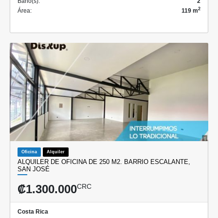
Baño(s):
2
2
Área:
119 m
Oficina
Alquiler
ALQUILER DE OFICINA DE 250 M2. BARRIO ESCALANTE,
SAN JOSÉ
₡1.300.000
CRC
Costa Rica