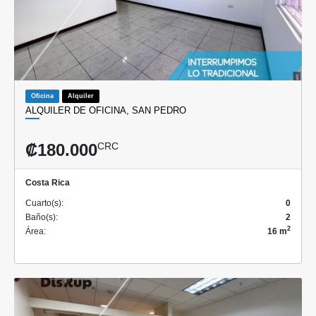
Oficina
Alquiler
ALQUILER DE OFICINA, SAN PEDRO
₡180.000
CRC
Costa Rica
Cuarto(s):
0
Baño(s):
2
2
Área:
16 m