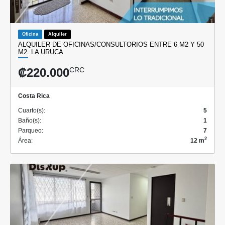
Oficina
Alquiler
ALQUILER DE OFICINAS/CONSULTORIOS ENTRE 6 M2 Y 50
M2. LA URUCA
₡220.000
CRC
Costa Rica
Cuarto(s):
5
Baño(s):
1
Parqueo:
7
2
Área:
12 m