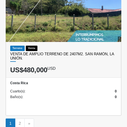
Terreno
Venta
VENTA DE AMPLIO TERRENO DE 2407M2. SAN RAMÓN, LA
UNIÓN.
US$480,000
USD
Costa Rica
Cuarto(s):
0
Baño(s):
0
Siguiente
1
2
»