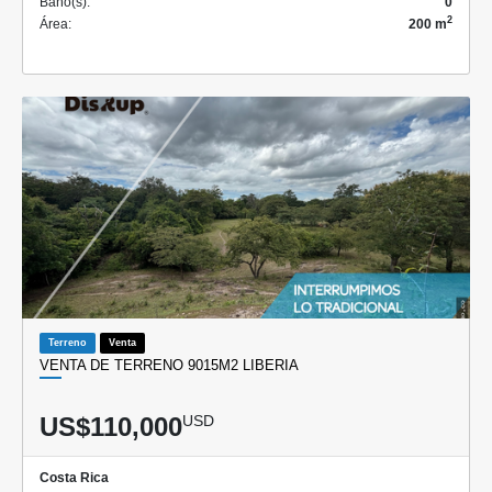
Baño(s):
0
2
Área:
200 m
Terreno
Venta
VENTA DE TERRENO 9015M2 LIBERIA
US$110,000
USD
Costa Rica