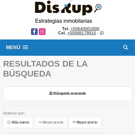
Tel.
+50640001800
Facebook
Instagram
Cel.
+50688178816
-
MENÚ
RESULTADOS DE LA
BÚSQUEDA
Búsqueda avanzada
Ordenar por:
Más nuevo
Menor precio
Mayor precio